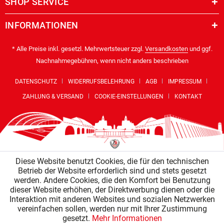
SHOP SERVICE
INFORMATIONEN
* Alle Preise inkl. gesetzl. Mehrwertsteuer zzgl.
Versandkosten
und ggf.
Nachnahmegebühren, wenn nicht anders beschrieben
DATENSCHUTZ
WIDERRUFSBELEHRUNG
AGB
IMPRESSUM
ZAHLUNG & VERSAND
COOKIE-EINSTELLUNGEN
KONTAKT
Diese Website benutzt Cookies, die für den technischen
Betrieb der Website erforderlich sind und stets gesetzt
werden. Andere Cookies, die den Komfort bei Benutzung
dieser Website erhöhen, der Direktwerbung dienen oder die
Interaktion mit anderen Websites und sozialen Netzwerken
vereinfachen sollen, werden nur mit Ihrer Zustimmung
gesetzt.
Mehr Informationen