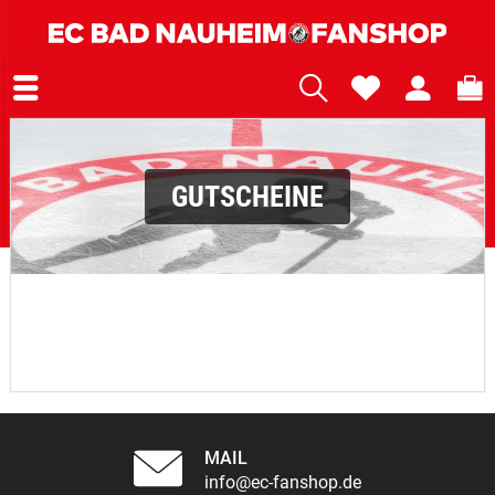
GUTSCHEINE
MAIL
info@ec-fanshop.de