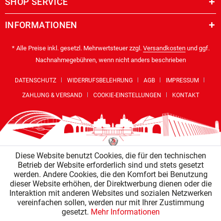
SHOP SERVICE
INFORMATIONEN
* Alle Preise inkl. gesetzl. Mehrwertsteuer zzgl.
Versandkosten
und ggf.
Nachnahmegebühren, wenn nicht anders beschrieben
DATENSCHUTZ
WIDERRUFSBELEHRUNG
AGB
IMPRESSUM
ZAHLUNG & VERSAND
COOKIE-EINSTELLUNGEN
KONTAKT
Diese Website benutzt Cookies, die für den technischen
Betrieb der Website erforderlich sind und stets gesetzt
werden. Andere Cookies, die den Komfort bei Benutzung
dieser Website erhöhen, der Direktwerbung dienen oder die
Interaktion mit anderen Websites und sozialen Netzwerken
vereinfachen sollen, werden nur mit Ihrer Zustimmung
gesetzt.
Mehr Informationen