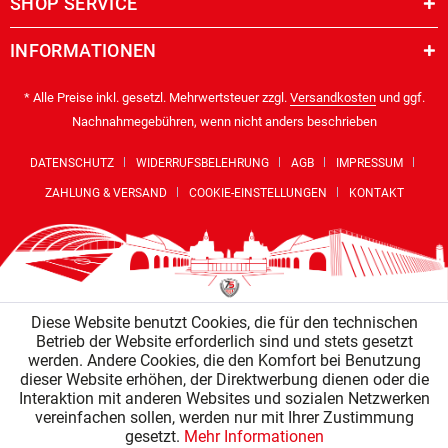
SHOP SERVICE
INFORMATIONEN
* Alle Preise inkl. gesetzl. Mehrwertsteuer zzgl.
Versandkosten
und ggf.
Nachnahmegebühren, wenn nicht anders beschrieben
DATENSCHUTZ
WIDERRUFSBELEHRUNG
AGB
IMPRESSUM
ZAHLUNG & VERSAND
COOKIE-EINSTELLUNGEN
KONTAKT
Diese Website benutzt Cookies, die für den technischen
Betrieb der Website erforderlich sind und stets gesetzt
werden. Andere Cookies, die den Komfort bei Benutzung
dieser Website erhöhen, der Direktwerbung dienen oder die
Interaktion mit anderen Websites und sozialen Netzwerken
vereinfachen sollen, werden nur mit Ihrer Zustimmung
gesetzt.
Mehr Informationen