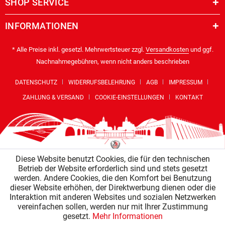
SHOP SERVICE
INFORMATIONEN
* Alle Preise inkl. gesetzl. Mehrwertsteuer zzgl.
Versandkosten
und ggf.
Nachnahmegebühren, wenn nicht anders beschrieben
DATENSCHUTZ
WIDERRUFSBELEHRUNG
AGB
IMPRESSUM
ZAHLUNG & VERSAND
COOKIE-EINSTELLUNGEN
KONTAKT
Diese Website benutzt Cookies, die für den technischen
Betrieb der Website erforderlich sind und stets gesetzt
werden. Andere Cookies, die den Komfort bei Benutzung
dieser Website erhöhen, der Direktwerbung dienen oder die
Interaktion mit anderen Websites und sozialen Netzwerken
vereinfachen sollen, werden nur mit Ihrer Zustimmung
gesetzt.
Mehr Informationen