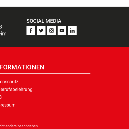
SOCIAL MEDIA
8
eim
NFORMATIONEN
enschutz
errufsbelehrung
B
pressum
ht anders beschrieben