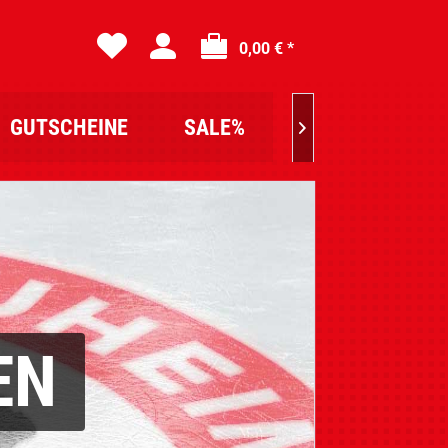
0,00 € *
GUTSCHEINE
SALE%

EN