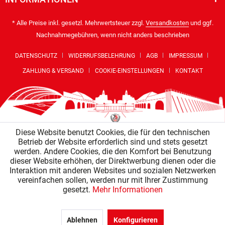
* Alle Preise inkl. gesetzl. Mehrwertsteuer zzgl.
Versandkosten
und ggf.
Nachnahmegebühren, wenn nicht anders beschrieben
DATENSCHUTZ
WIDERRUFSBELEHRUNG
AGB
IMPRESSUM
ZAHLUNG & VERSAND
COOKIE-EINSTELLUNGEN
KONTAKT
Diese Website benutzt Cookies, die für den technischen
Betrieb der Website erforderlich sind und stets gesetzt
werden. Andere Cookies, die den Komfort bei Benutzung
dieser Website erhöhen, der Direktwerbung dienen oder die
Interaktion mit anderen Websites und sozialen Netzwerken
vereinfachen sollen, werden nur mit Ihrer Zustimmung
gesetzt.
Mehr Informationen
Ablehnen
Konfigurieren