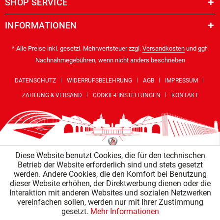
SHOP SERVICE
INFORMATIONEN
* Alle Preise inkl. gesetzl. Mehrwertsteuer zzgl.
Versandkosten
und ggf.
Nachnahmegebühren, wenn nicht anders beschrieben
DATENSCHUTZ
WIDERRUFSBELEHRUNG
AGB
IMPRESSUM
ZAHLUNG & VERSAND
COOKIE-EINSTELLUNGEN
KONTAKT
Diese Website benutzt Cookies, die für den technischen
Betrieb der Website erforderlich sind und stets gesetzt
werden. Andere Cookies, die den Komfort bei Benutzung
dieser Website erhöhen, der Direktwerbung dienen oder die
Interaktion mit anderen Websites und sozialen Netzwerken
vereinfachen sollen, werden nur mit Ihrer Zustimmung
gesetzt.
Mehr Informationen