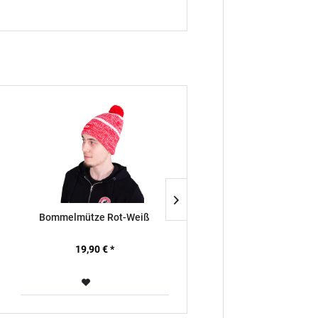
Bommelmütze Rot-Weiß
Hoodie „Hessens wahre Li
Ladies
19,90 € *
49,90 € *