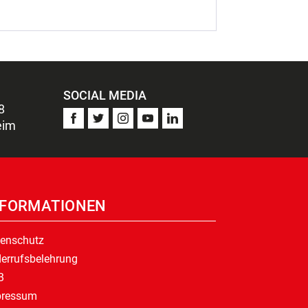
SOCIAL MEDIA
8
eim
NFORMATIONEN
enschutz
errufsbelehrung
B
pressum